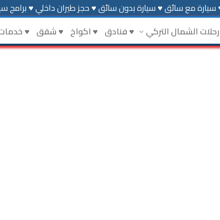
 سيارة مع سائق ♥ سيارة بدون سائق ♥ حجز طيران داخلي ♥ برامج سيا
رحلات الشمال التركي
♥ فنادق
♥ اكواخ
♥ شقق
♥ خدمات