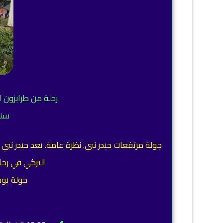
رحلة من طرابزون ا
سنس
التركي في رح
جولة يوم