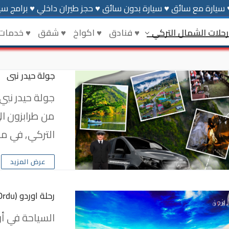
 سيارة مع سائق ♥ سيارة بدون سائق ♥ حجز طيران داخلي ♥ برامج سيا
رحلات الشمال التركي
♥ فنادق
♥ اكواخ
♥ شقق
♥ خدمات
جولة حيدر نبي
جولة حيدر نبي 
من طرابزون ال
التركي, في م
عرض المزيد
رحلة اوردو (Ordu)
السياحة في أو