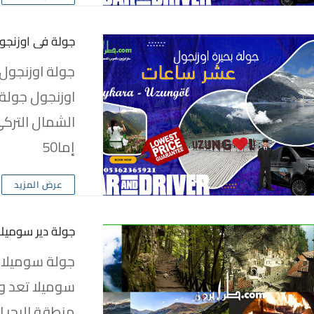
جولة في اوزنجو
جولة اوزنجول 
اوزنجول جولة 
الشمال التركي
إما50
عرض المزيد
جولة دير سوميلا
جولة سوميلا ر
سوميلا تعد وا
منطقة البحر ال