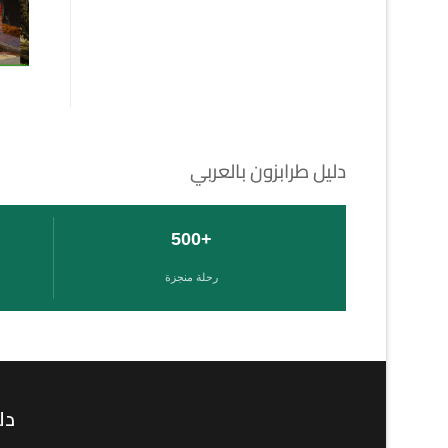
دليل طرابزون بالعربي
+500
رحلة منجزة
دل