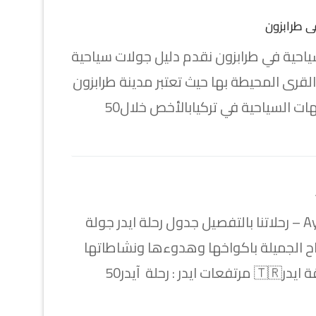
ي طرابزون
احية في طرابزون نقدم دليل جولات سياحية
لقرى المحيطة بها حيث تعتبر مدينة طرابزون
ت السياحية في تركيابالأخص خلال50
جولة ايدر Ayder – رحلاتنا بالتفصيل جدول رحلة ايدر جولة
ياح الجميلة باكواخها وهدوءها ونشاطاتها
ر : رحلة آيدر50