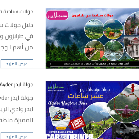
جولات سياحية ف
دليل جولات سي
في طرابزون وا
من أهم الوجها
عرض المزيد
جولة ايدر Ayder
ايدر وادي الر
المميزة منطقة ايدر🇹🇷 مرتفعات ايد
عرض المزيد