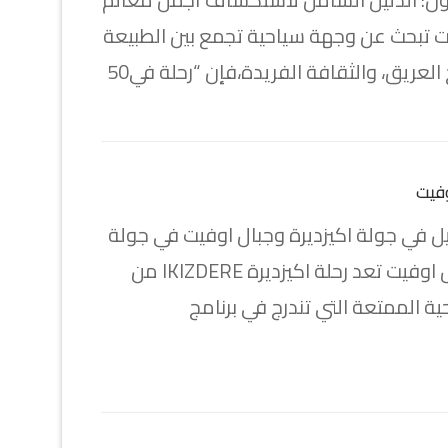
نت تبحث عن وجهة سياحية تجمع بين الطبيعة
خ العريق، والثقافة الفريدة،فإن “رحلة في50
وفيت
صيل في جولة اكيزديرة وجبال اوفيت في جولة
اكيزديرة وجبال اوفيت تعد رحلة اكيزديرة IKIZDERE من
ية الممتعة التي تندرج في برنامج