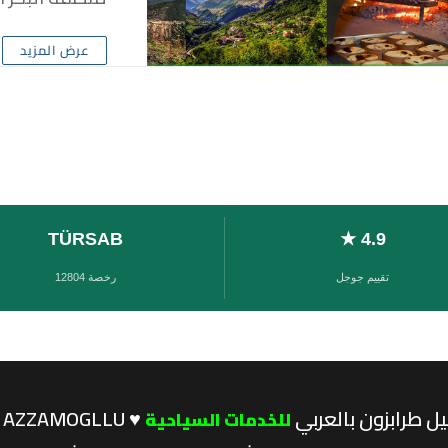
عرض المزيد
TÜRSAB
4.9 ★
تقييم جوجل
رخصة 12804
يل طرابزون بالعربي
♥ TÜRSAB 12804 AZZAMOGLLU
للخدمات السياحية