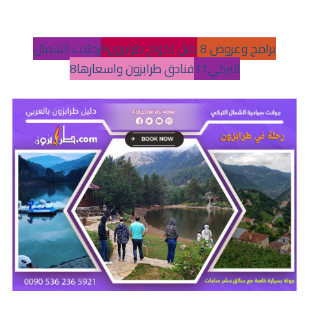
برامج وعروض 8
دليل اكواخ طرابزون9
رحلات الشمال
التركي11
فنادق طرابزون واسعارها8