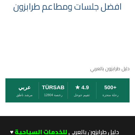
افضل جلسات ومطاعم طرابزون
دليل طرابزون بالعربي
+500
4.9 ★
TÜRSAB
عربي
رحلة منجزة
تقييم جوجل
رخصة 12804
مرشد ناطق
دليل طرابزون بالعربي
للخدمات السياحية
♥