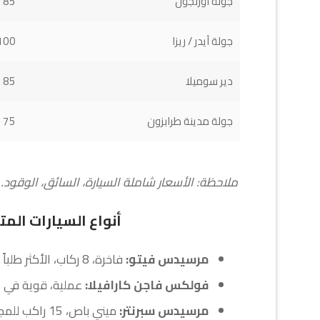
جولة أوزنجول
85 - 100 $
جولة آيدر / ريزا
0 - 120 $
دير سوميلا
85 - 110 $
جولة مدينة طرابزون
75 - 90 $
ملاحظة: الأسعار شاملة السيارة، السائق، الوقود. 
أنواع السيارات الم
مرسيدس فيتو:
فاخرة، 8 ركاب، الأكثر طلباً للعائلات.
فولكس فاجن كارافيلا:
عملية، قوية في ا
مرسيدس سبرنتر:
ميني باص، 15 راكب للمجموعات الكبيرة.