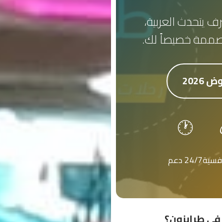
رف يتحدث العربية،
صممة خصيصاً لك.
 2026
🕐
افسية
24/7 دعم
 في طرابزون؟