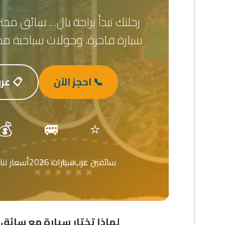
رحلتك تبدأ براحة بال... سائق محت
سيارة فاخرة، وجولات سياحية م
📞 احجز الآن
📋 عروض
💰
🚐
⭐
سائقين عرب
سيارات 2026
أسعار تن
لماذا تختار سيارة مع سائق