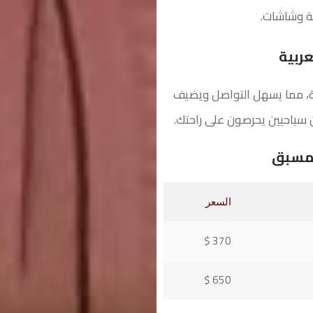
ة وشاشات.
ربية
ية، مما يسهل التواصل ويضيف
 سياحيين يحرصون على راحتك.
لمسبق
السعر
370 $
650 $