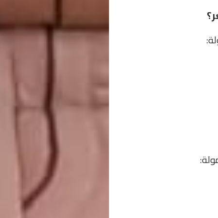
ر؟
ة:
ولة: