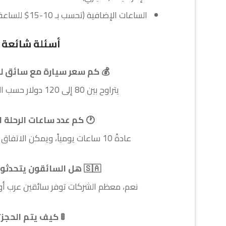
الساعات الإضافية (تحسب بـ 10-15$ للساعة)
أسئلة شائعة
💰 كم سعر سيارة مع سائق لل
يتراوح بين 80 إلى 120 دولار حسب الوجهة والموسم.
🕐 كم عدد ساعات الرحلة ا
عادةً 10 ساعات يومياً، ويمكن الاتفاق على ساعات إضافية.
🇸🇦 هل السائقون يتحدثون العربية؟
نعم، معظم الشركات توفر سائقين عرب أو أ
🚦 كيف يتم الحجز؟